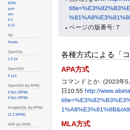
RPM
title=%E3%82%B3
yum
vim
%81%A8%E3%81%8B
6.5
6.10
ページの版番号: 7
ntp
Howto
OpenSSL
各種方式による「
1.0.1e
APA方式
OpenSSH
6.1p1
コマンドとか. (2023年5月
OpenSSH (by RPM)
日10:55
http://www.abet
6.5p1 (RPM)
8.0p1 (RPM)
title=%E3%82%B3%E
PostgreSQL (by RPM)
1%A8%E3%81%8B&oldi
11.2 (RPM)
MLA方式
APR (by RPM)