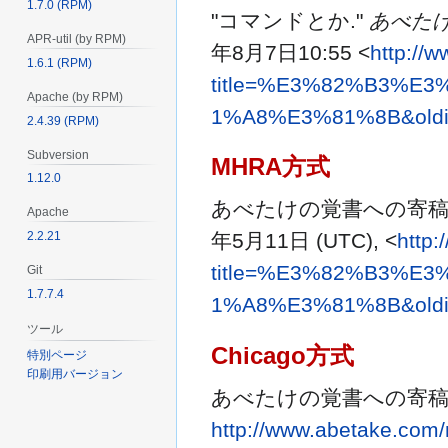
1.7.0 (RPM)
"コマンドとか."
あべた
APR-util (by RPM)
年8月7日10:55 <
http://
1.6.1 (RPM)
title=%E3%82%B3%E
Apache (by RPM)
1%A8%E3%81%8B&oldi
2.4.39 (RPM)
Subversion
MHRA方式
1.12.0
あべたけの覚書への寄稿者
Apache
2.2.21
年5月11日 (UTC), <
http
title=%E3%82%B3%E
Git
1.7.7.4
1%A8%E3%81%8B&oldi
ツール
Chicago方式
特別ページ
印刷用バージョン
あべたけの覚書への寄稿者
http://www.abetake.com/