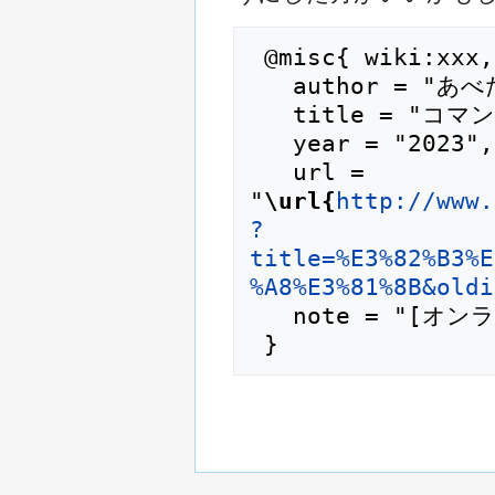
 @misc{ wiki:xxx,

   author = "あべたけの覚書",

   title = "コマンドとか --- あべたけの覚書{,} ",

   year = "2023",

   url = 
"
\url{
http://www.
?
title=%E3%82%B3%E
%A8%E3%81%8B&oldi
   note = "[オンライン; 閲覧日時 2026-7-08]"
