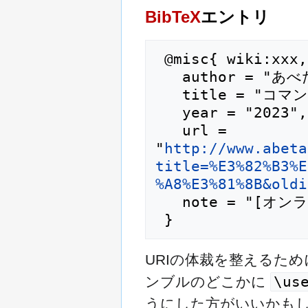
BibTeX
エントリ
 @misc{ wiki:xxx,

   author = "あべたけの覚書",

   title = "コマンドとか --- あべたけの覚書{,} ",

   year = "2023",

   url = 
"
http://www.abeta
title=%E3%82%B3%E
%A8%E3%81%8B&oldi
   note = "[オンライン; 閲覧日時 2026-7-08]"

URIの体裁を整えるため
ンブルのどこかに
\us
うにした方がいいかも