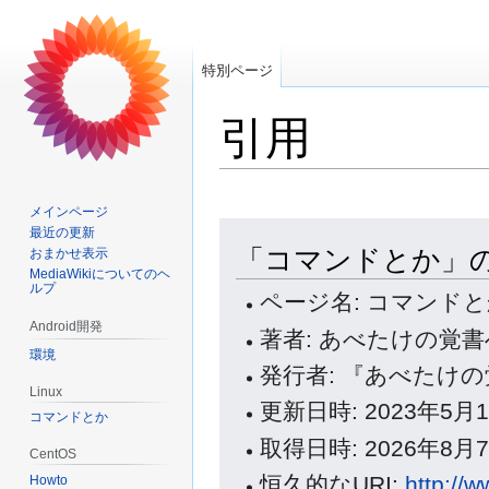
特別ページ
引用
メインページ
ナ
検
最近の更新
「コマンドとか」
ビ
索
おまかせ表示
MediaWikiについてのヘ
ゲ
に
ルプ
ページ名: コマンド
ー
移
シ
動
Android開発
著者: あべたけの覚
ョ
環境
発行者: 『あべたけ
ン
Linux
に
更新日時: 2023年5月11日
コマンドとか
移
取得日時: 2026年8月7日
動
CentOS
恒久的なURI:
http://
Howto