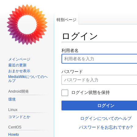
特別ページ
ログイン
ナ
検
利用者名
ビ
索
メインページ
ゲ
に
最近の更新
ー
移
おまかせ表示
パスワード
MediaWikiについてのヘ
シ
動
ルプ
ョ
ン
Android開発
ログイン状態を保持
に
環境
移
ログイン
Linux
動
コマンドとか
ログインについてのヘルプ
パスワードをお忘れですか?
CentOS
Howto