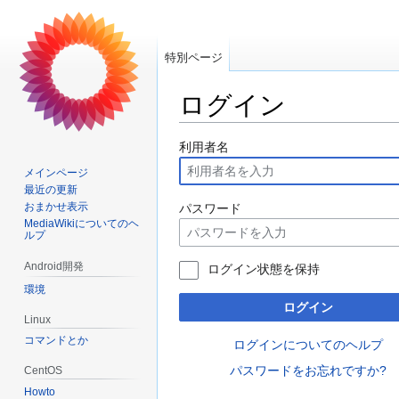
特別ページ
ログイン
ナ
検
利用者名
ビ
索
メインページ
ゲ
に
最近の更新
ー
移
おまかせ表示
パスワード
MediaWikiについてのヘ
シ
動
ルプ
ョ
ン
Android開発
ログイン状態を保持
に
環境
移
ログイン
Linux
動
コマンドとか
ログインについてのヘルプ
パスワードをお忘れですか?
CentOS
Howto