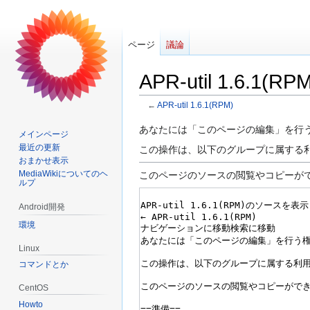
ページ
議論
APR-util 1.6.
←
APR-util 1.6.1(RPM)
ナ
検
あなたには「このページの編集」を行
メインページ
ビ
索
最近の更新
この操作は、以下のグループに属する
ゲ
に
おまかせ表示
ー
移
MediaWikiについてのヘ
このページのソースの閲覧やコピーが
ルプ
シ
動
ョ
Android開発
ン
環境
に
Linux
移
コマンドとか
動
CentOS
Howto