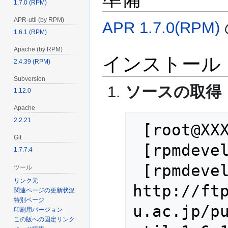
1.7.0 (RPM)
APR-util (by RPM)
APR 1.7.0(RPM)
1.6.1 (RPM)
Apache (by RPM)
インストール
2.4.39 (RPM)
Subversion
ソースの取得
1.12.0
Apache
2.2.21
 [root@XXXXX ~]# su - rpmdevel

Git
 [rpmdevel@XXXXX ~]$ cd src/

1.7.7.4
 [rpmdevel@XXXXX ~]$ wget 
ツール
リンク元
http://ft
関連ページの更新状況
特別ページ
u.ac.jp/p
印刷用バージョン
この版への固定リンク