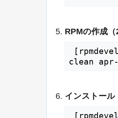
RPMの作成（
 [rpmdevel@XXXXX ~]$ rpmbuild -tb --
clean apr
インストール
 [rpmdevel@XXXXX ~]$ sudo rpm -Uvh 