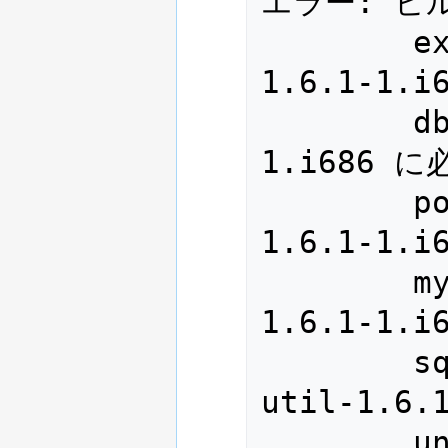
エラー: ビ
        expat-devel は apr-util-
1.6.1-1
        db4-devel は apr-util-1.6.1-
1.i686 
        postgresql-devel は apr-util-
1.6.1-1
        mysql-devel は apr-util-
1.6.1-1
        sqlite-devel >= 3.0.0 は apr-
util-1.6
        unixODBC-devel は apr-util-