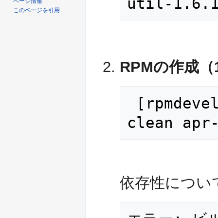
util-1.6.
ページ情報
このページを引用
RPMの作成（
 [rpmdevel@XXXXX ~]$ rpmbuild -tb --
clean apr
依存性につい