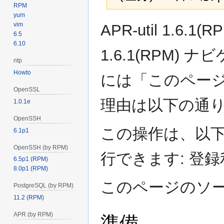
RPM
yum
ナ
検
vim
APR-util 1.6.
ビ
索
6.5
6.10
ゲ
に
1.6.1(RPM
ー
移
ntp
シ
動
Howto
には「このペー
ョ
ン
OpenSSL
に
理由は以下の通り
1.0.1e
移
OpenSSH
動
この操作は、以
6.1p1
OpenSSH (by RPM)
行できます: 登
6.5p1 (RPM)
8.0p1 (RPM)
このページのソ
PostgreSQL (by RPM)
11.2 (RPM)
APR (by RPM)
準備