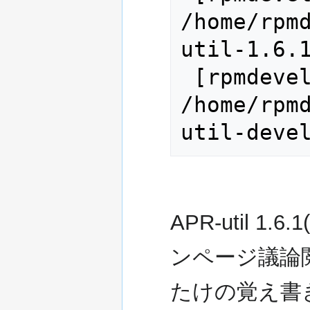
/home/rpm
util-1.6.1
 [rpmdevel@XXXXX ~]$ sudo rpm -Uvh 
/home/rpm
util-deve
APR-util 
ンページ議論
たけの覚え書