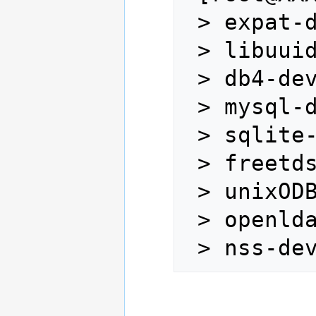
 > expat-devel \

 > libuuid-devel \

 > db4-devel \

 > mysql-devel \

 > sqlite-devel \

 > freetds-devel \

 > unixODBC-devel \

 > openldap-devel \

 > nss-de