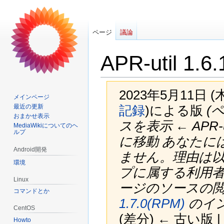
ページ
議論
APR-util 1.6
2023年5月11日 
メインページ
最近の更新
記録
)
による版
(ペ
おまかせ表示
スを表示 ← APR-
MediaWikiについてのヘ
ルプ
に移動 あなたに
Android開発
ません。理由は以
環境
プに属する利用者
Linux
ージのソースの閲
コマンドとか
1.7.0(RPM)
のイン
CentOS
(差分) ← 古い版 |
Howto