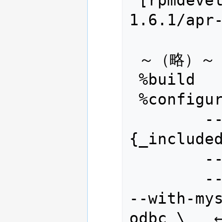
1.6.1/apr-
 ～（略）～

 %build

 %configure --with-apr=%{_prefix} \

        --includedir=%
{_included
        --with-ldap --without-gdbm \

        --with-sqlite3 --with-pgsql 
--with-my
odbc \   