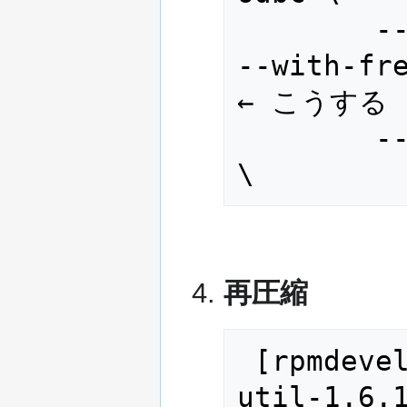
        --with-sqlite3 --with-mysql 
--with-freetds -
← こうする

        --with-pgsql=/usr/pgsql-9.3                            
\       
再圧縮
 [rpmdevel@XXXXX ~]$ tar jcvf apr-
util-1.6.