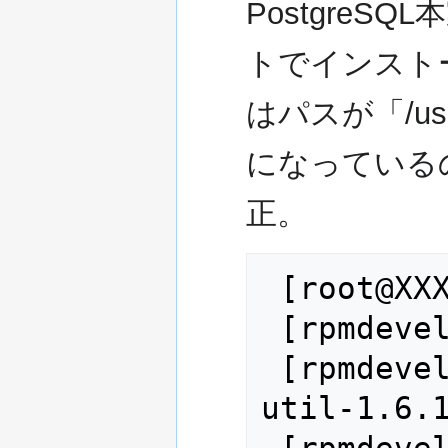
PostgreSQ
トでインスト
はパスが「/usr/
になっている
正。
 [root@XXXXX ~]# su - rpmdevel

 [rpmdevel@XXXXX ~]$ cd src/

 [rpmdevel@XXXXX ~]$ tar jxvf apr-
util-1.6.1
 [rpmdevel@XXXXX ~]$ vi apr-util-