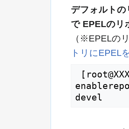
デフォルトのリポ
で EPEL
（※EPELの
トリにEPEL
 [root@XXXXX ~]# yum --
enablerep
devel