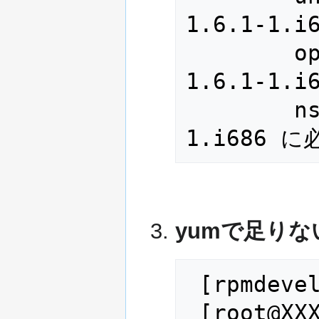
1.6.1-1
        openldap-devel は apr-util-
1.6.1-1
        nss-devel は apr-util-1.6.1-
1.i686 
yumで足り
 [rpmdevel@XXXXX ~]$ exit

 [root@XXXXX ~]# yum -y install \
