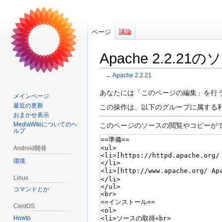
ページ
議論
Apache 2.2.2
←
Apache 2.2.21
ナ
検
あなたには「このページの編集」を行
メインページ
ビ
索
最近の更新
この操作は、以下のグループに属する
ゲ
に
おまかせ表示
ー
移
MediaWikiについてのヘ
このページのソースの閲覧やコピーが
ルプ
シ
動
ョ
Android開発
ン
環境
に
Linux
移
コマンドとか
動
CentOS
Howto