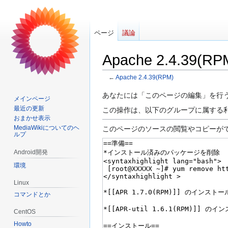
ページ
議論
Apache 2.4.3
←
Apache 2.4.39(RPM)
ナ
検
あなたには「このページの編集」を行
メインページ
ビ
索
最近の更新
この操作は、以下のグループに属する
ゲ
に
おまかせ表示
ー
移
MediaWikiについてのヘ
このページのソースの閲覧やコピーが
ルプ
シ
動
ョ
Android開発
ン
環境
に
Linux
移
コマンドとか
動
CentOS
Howto