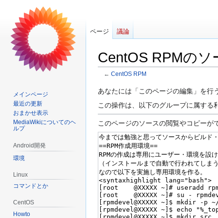
ページ
議論
CentOS RPM
←
CentOS RPM
ナ
検
あなたには「このページの編集」を行
メインページ
ビ
索
最近の更新
この操作は、以下のグループに属する
ゲ
に
おまかせ表示
ー
移
MediaWikiについてのヘ
このページのソースの閲覧やコピーが
ルプ
シ
動
ョ
Android開発
ン
環境
に
Linux
移
コマンドとか
動
CentOS
Howto