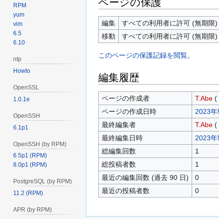
ページの保護
RPM
yum
編集
すべての利用者に許可 (無期限)
vim
6.5
移動
すべての利用者に許可 (無期限)
6.10
このページの保護記録を閲覧。
ntp
Howto
編集履歴
OpenSSL
ページの作成者
T.Abe
(
1.0.1e
ページの作成日時
2023年
OpenSSH
最終編集者
T.Abe
(
6.1p1
最終編集日時
2023年
OpenSSH (by RPM)
総編集回数
1
6.5p1 (RPM)
総投稿者数
1
8.0p1 (RPM)
最近の編集回数 (過去 90 日)
0
PostgreSQL (by RPM)
最近の投稿者数
0
11.2 (RPM)
APR (by RPM)