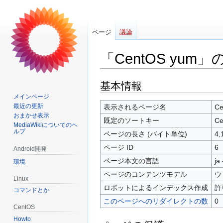
ページ
議論
「CentOS yum
ナ
検
基本情報
ビ
索
メインページ
ゲ
に
最近の更新
表示されるページ名
Ce
おまかせ表示
ー
移
既定のソートキー
Ce
MediaWikiについてのヘ
シ
動
ルプ
ページの長さ (バイト単位)
4,
ョ
ページ ID
6
Android開発
ン
に
ページ本文の言語
ja
環境
移
ページのコンテンツモデル
ウ
Linux
動
ロボットによるインデックス作成
許
コマンドとか
このページへのリダイレクトの数
0
CentOS
Howto