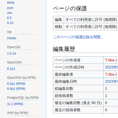
RPM
ページの保護
yum
vim
6.5
編集
すべての利用者に許可 (無期限)
6.10
移動
すべての利用者に許可 (無期限)
ntp
このページの保護記録を閲覧。
Howto
OpenSSL
編集履歴
1.0.1e
ページの作成者
T.Abe
(
OpenSSH
ページの作成日時
2023年
6.1p1
最終編集者
T.Abe
(
OpenSSH (by RPM)
最終編集日時
2023年
6.5p1 (RPM)
総編集回数
1
8.0p1 (RPM)
総投稿者数
1
PostgreSQL (by RPM)
最近の編集回数 (過去 90 日)
0
11.2 (RPM)
最近の投稿者数
0
APR (by RPM)