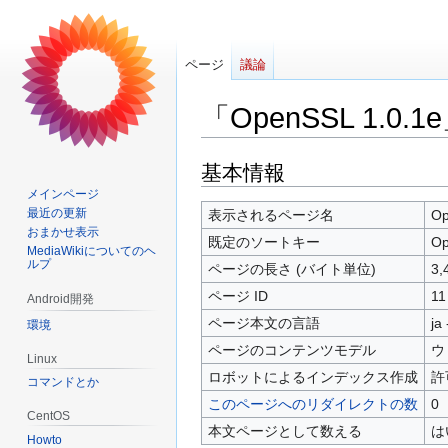
ページ
議論
「OpenSSL 1.0.
ナ
検
基本情報
ビ
索
メインページ
ゲ
に
最近の更新
表示されるページ名
Op
おまかせ表示
ー
移
既定のソートキー
Op
MediaWikiについてのヘ
シ
動
ルプ
ページの長さ (バイト単位)
3,
ョ
ページ ID
11
Android開発
ン
に
ページ本文の言語
ja
環境
移
ページのコンテンツモデル
ウ
Linux
動
ロボットによるインデックス作成
許
コマンドとか
このページへのリダイレクトの数
0
CentOS
本文ページとして数える
は
Howto