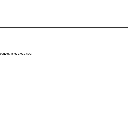
onvert time: 0.010 sec.