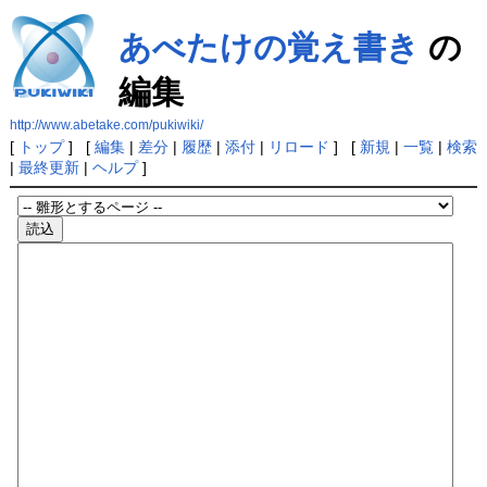
あべたけの覚え書き
の
編集
http://www.abetake.com/pukiwiki/
[
トップ
] [
編集
|
差分
|
履歴
|
添付
|
リロード
] [
新規
|
一覧
|
検索
|
最終更新
|
ヘルプ
]