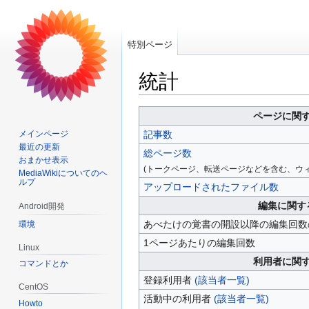
特別ページ
統計
ナ
検
ページに関
ビ
索
メインページ
記事数
ゲ
に
最近の更新
総ページ数
ー
移
おまかせ表示
(トークページ、転送ページなどを含む、ウ
MediaWikiについてのヘ
シ
動
ルプ
アップロードされたファイル数
ョ
ン
編集に関す
Android開発
に
あべたけの覚書の開設以降の編集回数
環境
移
1ページあたりの編集回数
Linux
動
利用者に関
コマンドとか
登録利用者
(該当者一覧)
CentOS
活動中の利用者
(該当者一覧)
Howto