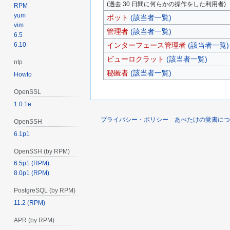
(過去 30 日間に何らかの操作をした利用者)
RPM
yum
ボット
(該当者一覧)
vim
管理者
(該当者一覧)
6.5
6.10
インターフェース管理者
(該当者一覧)
ビューロクラット
(該当者一覧)
ntp
秘匿者
(該当者一覧)
Howto
OpenSSL
1.0.1e
プライバシー・ポリシー
あべたけの覚書につ
OpenSSH
6.1p1
OpenSSH (by RPM)
6.5p1 (RPM)
8.0p1 (RPM)
PostgreSQL (by RPM)
11.2 (RPM)
APR (by RPM)